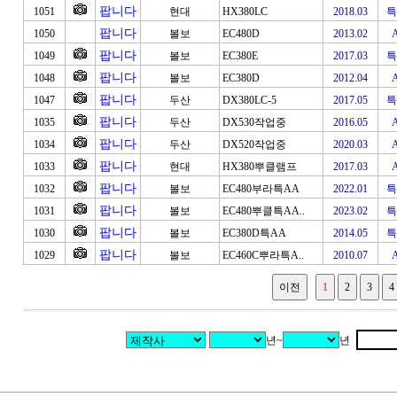
팝니다
1051
현대
HX380LC
2018.03
특
팝니다
1050
볼보
EC480D
2013.02
팝니다
1049
볼보
EC380E
2017.03
특
팝니다
1048
볼보
EC380D
2012.04
팝니다
1047
두산
DX380LC-5
2017.05
특
팝니다
1035
두산
DX530작업중
2016.05
팝니다
1034
두산
DX520작업중
2020.03
팝니다
1033
현대
HX380뿌클램프
2017.03
팝니다
1032
볼보
EC480부라특AA
2022.01
특
팝니다
1031
볼보
EC480뿌클특AA..
2023.02
특
팝니다
1030
볼보
EC380D특AA
2014.05
특
팝니다
1029
볼보
EC460C뿌라특A..
2010.07
년~
년