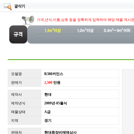
가격,년식,이름,상호 등을 정확하게 입력하여 해당 매물 게시
모델명
R380커민스
판매가
2,500
만원
제작사
현대
제작년식
2009년-05월식
매물상태
A급
지역
경기
판매자
현대중장비매매상사