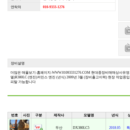
연락처
010-9333-1276
장비설명
더많은 매물보기-홈페이지-WWW.01093331276.COM 현대중장비매매상사유영호---HP-0
델)R380LC (엔진)커민스 엔진 (년식) 2009년 3월 (장비출고이력) 현장 작업
피탈 가능합니다
번호
사진
구분
제작사
모델명
년식
두산
DX380LC5
2018.05
특