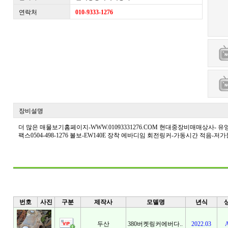
연락처
010-9333-1276
장비설명
더 많은 매물보기홈페이지-WWW.01093331276.COM 현대중장비매매상사- 유영호- HP 010
팩스0504-498-1276 볼보-EW140E 장착 에바디임 회전링커-가동시간 적음-저
번호
사진
구분
제작사
모델명
년식
두산
380버켓링커에버다..
2022.03