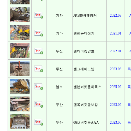
기타
JK380버켓링커
2022.03
기타
텐전동다짐기
2021.01
두산
텐채버켓양호
2022.01
두산
텐그레이드빔
2023.03
특
볼보
텐본버켓올하독스
2025.02
특
두산
텐쪽버켓올보강
2023.05
특
두산
06채버켓특AAA
2023.05
특