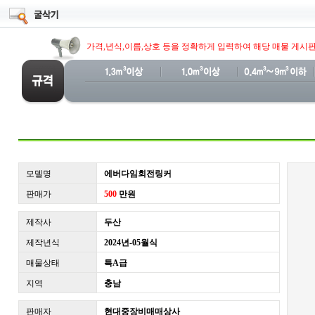
가격,년식,이름,상호 등을 정확하게 입력하여 해당 매물 게시
모델명
에버다임회전링커
판매가
500
만원
제작사
두산
제작년식
2024년-05월식
매물상태
특A급
지역
충남
판매자
현대중장비매매상사