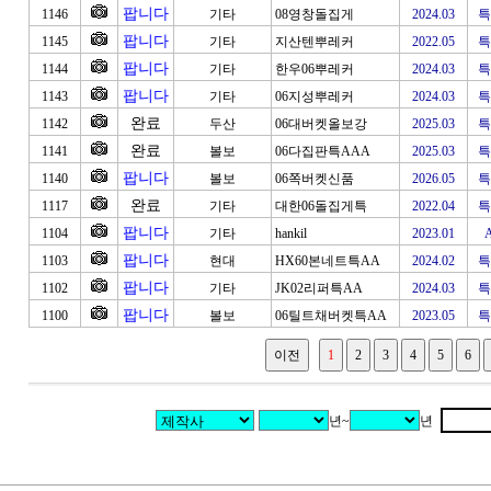
팝니다
1146
기타
08영창돌집게
2024.03
특
팝니다
1145
기타
지산텐뿌레커
2022.05
특
팝니다
1144
기타
한우06뿌레커
2024.03
특
팝니다
1143
기타
06지성뿌레커
2024.03
특
완료
1142
두산
06대버켓올보강
2025.03
특
완료
1141
볼보
06다집판특AAA
2025.03
특
팝니다
1140
볼보
06쪽버켓신품
2026.05
특
완료
1117
기타
대한06돌집게특
2022.04
특
팝니다
1104
기타
hankil
2023.01
팝니다
1103
현대
HX60본네트특AA
2024.02
특
팝니다
1102
기타
JK02리퍼특AA
2024.03
특
팝니다
1100
볼보
06틸트채버켓특AA
2023.05
특
년~
년