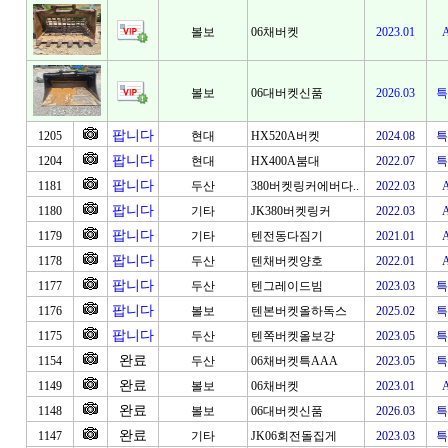
볼보
06채버켓
2023.01
볼보
06대버켓신품
2026.03
특
팝니다
1205
현대
HX520A버켓
2024.08
특
팝니다
1204
현대
HX400A붐대
2022.07
특
팝니다
1181
두산
380버켓링커에버다..
2022.03
팝니다
1180
기타
JK380버켓링커
2022.03
팝니다
1179
기타
텐전동다짐기
2021.01
팝니다
1178
두산
텐채버켓양호
2022.01
팝니다
1177
두산
텐그레이드빔
2023.03
특
팝니다
1176
볼보
텐본버켓올하독스
2025.02
특
팝니다
1175
두산
텐쪽버켓올보강
2023.05
특
완료
1154
두산
06채버켓특AAA
2023.05
특
완료
1149
볼보
06채버켓
2023.01
완료
1148
볼보
06대버켓신품
2026.03
특
완료
1147
기타
JK06회전돌집게
2023.03
특