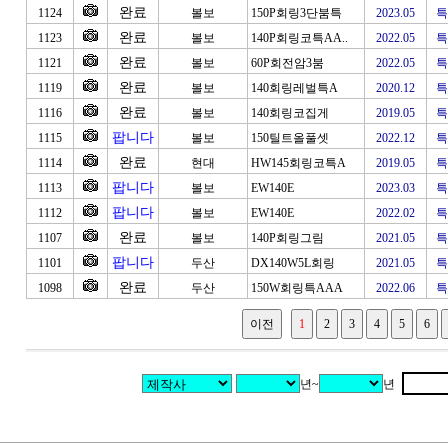
완료
1124
볼보
150P회링3단붐특
2023.05
특
완료
1123
볼보
140P회링코특AA..
2022.05
특
완료
1121
볼보
60P회전암3붐
2022.05
특
완료
1119
볼보
140회링레벌특A
2020.12
특
완료
1116
볼보
140회링코집게
2019.05
특
팝니다
1115
볼보
150틸트올풀셋
2022.12
특
완료
1114
현대
HW145회링코특A
2019.05
특
팝니다
1113
볼보
EW140E
2023.03
특
팝니다
1112
볼보
EW140E
2022.02
특
완료
1107
볼보
140P회링그림
2021.05
특
팝니다
1101
두산
DX140W5L회링
2021.05
특
완료
1098
두산
150W회링특AAA
2022.06
특
년~
년