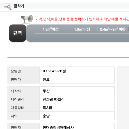
가격,년식,이름,상호 등을 정확하게 입력하여 해당 매물 게시
모델명
DX55W5K회링
판매가
완료
제작사
두산
제작년식
2020년-05월식
매물상태
특A급
지역
충남
판매자
현대중장비매매상사