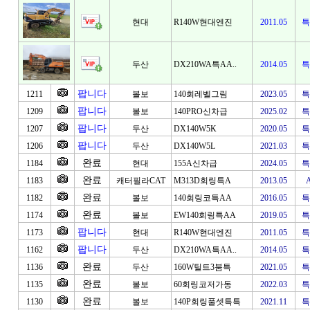
현대
R140W현대엔진
2011.05
특
두산
DX210WA특AA..
2014.05
특
팝니다
1211
볼보
140회레벨그림
2023.05
특
팝니다
1209
볼보
140PRO신차급
2025.02
특
팝니다
1207
두산
DX140W5K
2020.05
특
팝니다
1206
두산
DX140W5L
2021.03
특
완료
1184
현대
155A신차급
2024.05
특
완료
1183
캐터필라CAT
M313D회링특A
2013.05
완료
1182
볼보
140회링코특AA
2016.05
특
완료
1174
볼보
EW140회링특AA
2019.05
특
팝니다
1173
현대
R140W현대엔진
2011.05
특
팝니다
1162
두산
DX210WA특AA..
2014.05
특
완료
1136
두산
160W틸트3붐특
2021.05
특
완료
1135
볼보
60회링코저가동
2022.03
특
완료
1130
볼보
140P회링풀셋특특
2021.11
특