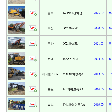
볼보
140PRO신차급
2025.02
특
두산
DX140W5K
2020.05
특
두산
DX140W5L
2021.03
특
현대
155A신차급
2024.05
특
캐터필라CAT
M313D회링특A
2013.05
볼보
140회링코특AA
2016.05
특
볼보
EW140회링특AA
2019.05
특