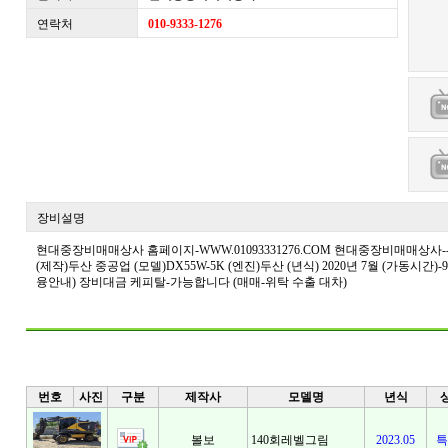
연락처
010-9333-1276
장비설명
현대중장비매매상사 홈페이지-WWW.01093331276.COM 현대중장비매매상사----유영호- HP-
(제작)두산 중공업 (모델)DX55W-5K (엔진)두산 (년식) 2020년 7월 (가동시간)
융안내) 장비대금 케피탈-가능합니다 (매매-위탁 수출 대차)
번호
사진
구분
제작사
모델명
년식
볼보
140회레벨그림
2023.05
특